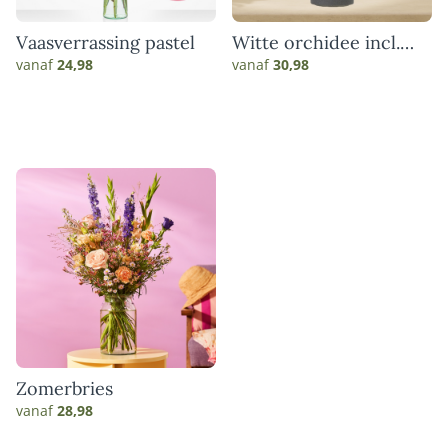
Vaasverrassing pastel
Witte orchidee incl.
pot
vanaf
24,98
vanaf
30,98
Zomerbries
vanaf
28,98