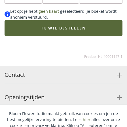
Let op: je hebt
geen kaart
geselecteerd, je boeket wordt
anoniem verstuurd.
IK WIL BESTELLEN
Product: NL-40001147-1
Contact
Openingstijden
Bloom Flowerstudio maakt gebruik van cookies om jou de
Service
best mogelijke ervaring te bieden. Lees
hier
alles over onze
cookie- en privacy verklaring. Klik op "Accepteren" om te