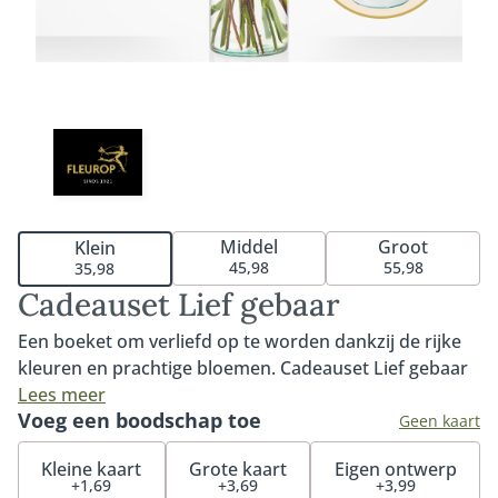
Middel
Groot
Klein
45,98
55,98
35,98
Cadeauset Lief gebaar
Een boeket om verliefd op te worden dankzij de rijke
kleuren en prachtige bloemen. Cadeauset Lief gebaar
is het perfecte geschenk om iemand écht mee te
Lees meer
Voeg een boodschap toe
verrassen. Het boeket wordt geleverd inclusief vaas
Geen kaart
zodat de ontvanger direct kan genieten van dit
Kleine kaart
Grote kaart
Eigen ontwerp
prachtige, sfeervolle boeket.
+1,69
+3,69
+3,99