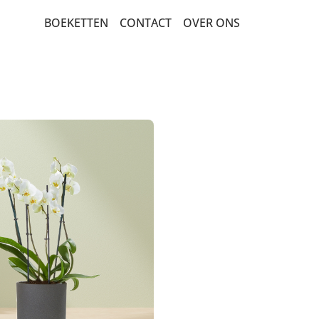
BOEKETTEN
CONTACT
OVER ONS
BEDANKT EN ZOMAAR
BETERSCHAP EN STERKTE
MEEST DUURZAME KEUZE
ROUW EN CONDOLEANCE
SEIZOENSBOEKETTEN
VERJAARDAG EN FELICITATIE
ROZEN
LUXE-CADEAUBOEKETTEN
PLANTEN
BESTSELLERS