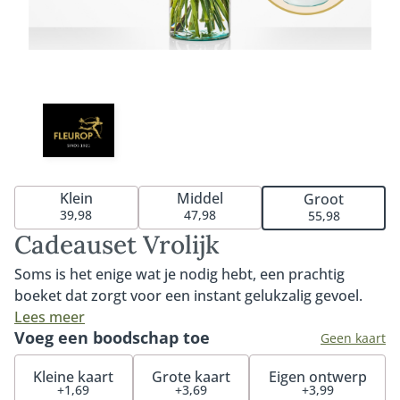
Klein
Middel
Groot
39,98
47,98
55,98
Cadeauset Vrolijk
Soms is het enige wat je nodig hebt, een prachtig
boeket dat zorgt voor een instant gelukzalig gevoel.
Dat is precies wat dit boeket doet. Door de vrolijke
Lees meer
Voeg een boodschap toe
kleuren en de speelse stijl zorgt deze bos bloemen
Geen kaart
voor een lach op je gezicht. In combinatie met onze
Kleine kaart
Grote kaart
Eigen ontwerp
hoogwaardige glasvaas van stevig gerecycled glas is
+1,69
+3,69
+3,99