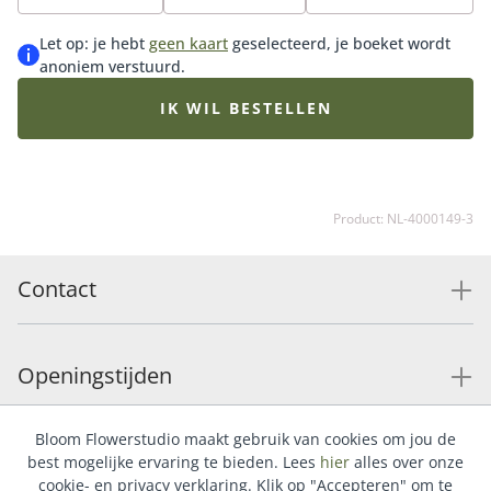
cadeauset Vrolijk het ultieme cadeau. Voor jezelf of
iemand anders.
Let op: je hebt
geen kaart
geselecteerd, je boeket wordt
anoniem verstuurd.
IK WIL BESTELLEN
Product: NL-4000149-3
Contact
Openingstijden
Bloom Flowerstudio maakt gebruik van cookies om jou de
Service
best mogelijke ervaring te bieden. Lees
hier
alles over onze
cookie- en privacy verklaring. Klik op "Accepteren" om te